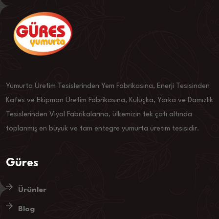
Yumurta Üretim Tesislerinden Yem Fabrikasına, Enerji Tesisinden
Kafes ve Ekipman Üretim Fabrikasına, Kuluçka, Yarka ve Damızlık
Tesislerinden Viyol Fabrikalarına, ülkemizin tek çatı altında
toplanmış en büyük ve tam entegre yumurta üretim tesisidir.
Güres
Ürünler
Blog