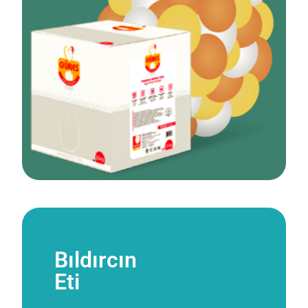
Bıldırcın
Eti