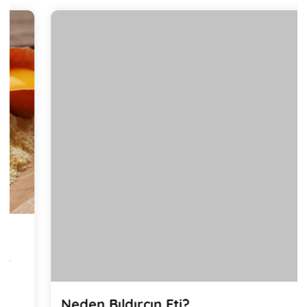
Neden Bıldırcın Eti?
Bıldırcın etinin çocukların büyüme sürecine birçok
katkısı vardır.