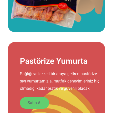
Pastörize Yumurta
Sağlığı ve lezzeti bir araya getiren pastörize
sıvı yumurtamızla, mutfak deneyimleriniz hiç
olmadığı kadar pratik ve güvenli olacak.
Satın Al