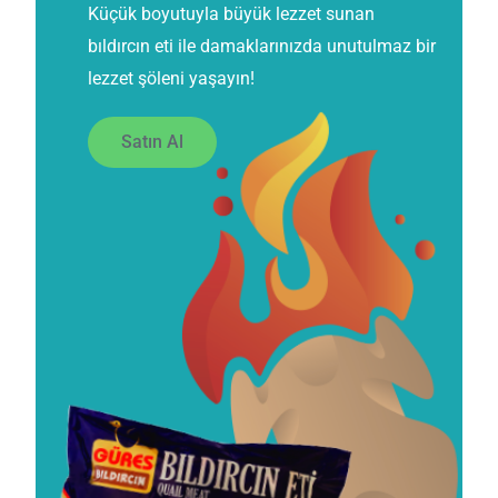
Küçük boyutuyla büyük lezzet sunan
bıldırcın eti ile damaklarınızda unutulmaz bir
lezzet şöleni yaşayın!
Satın Al