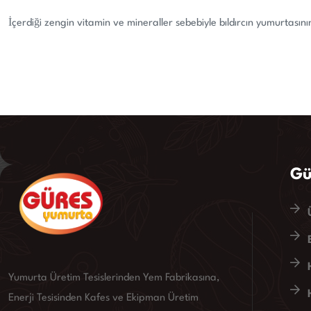
İçerdiği zengin vitamin ve mineraller sebebiyle bıldırcın yumurtasını
Gü
Yumurta Üretim Tesislerinden Yem Fabrikasına,
Enerji Tesisinden Kafes ve Ekipman Üretim