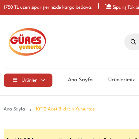
1750 TL üzeri siparişlerinizde kargo bedava.
Sipariş Takibi
Produc
search
Ana Sayfa
Ürünlerimiz
Ürünler
Ana Sayfa
10*12 Adet Bıldırcın Yumurtası