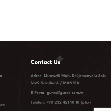
Contact Us
ı
Adres: Mütevelli Mah. Değirmenyolu Sok.
No:9 Saruhanlı / MANİSA
E-Posta: gures@gures.com.tr
Telefon: +90 232 421 10 18 (pbx)
tası