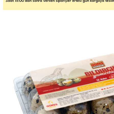
Saat 15:00’dan sonra verilen siparişler ertesi gün kargoya teslim