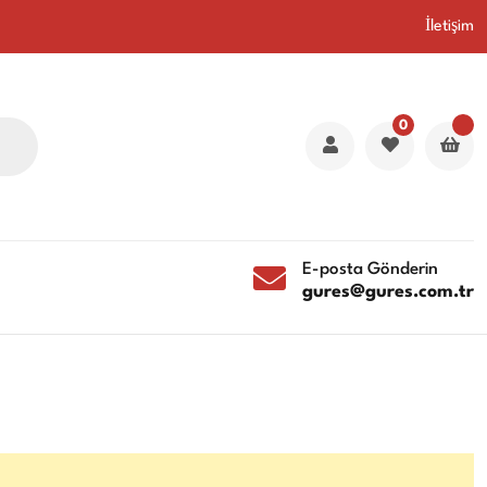
İletişim
0
E-posta Gönderin
gures@gures.com.tr