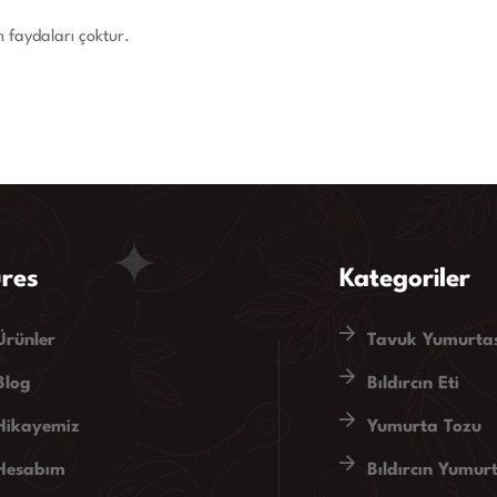
n faydaları çoktur.
res
Kategoriler
Ürünler
Tavuk Yumurtas
Blog
Bıldırcın Eti
Hikayemiz
Yumurta Tozu
Hesabım
Bıldırcın Yumur