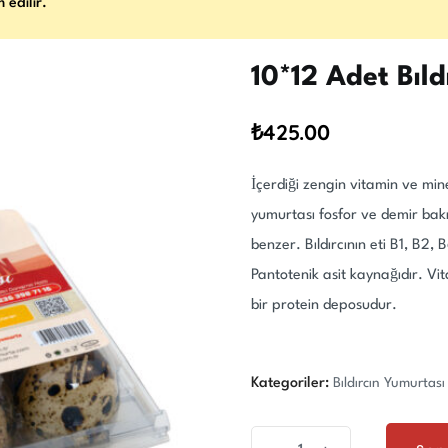
 edilir.
10*12 Adet Bıld
₺
425.00
İçerdiği zengin vitamin ve mine
yumurtası fosfor ve demir bak
benzer. Bıldırcının eti B1, B2, 
Pantotenik asit kaynağıdır. Vi
bir protein deposudur.
Kategoriler:
Bıldırcın Yumurtası
10*12